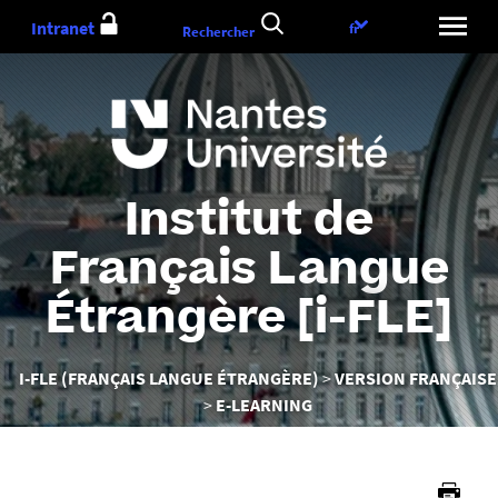
Aller
Intranet
Choix
fr
Rechercher
au
de
contenu
la
langue
Institut de
Français Langue
Étrangère [i-FLE]
Vous
I-FLE (FRANÇAIS LANGUE ÉTRANGÈRE)
VERSION FRANÇAISE
êtes
E-LEARNING
ici :